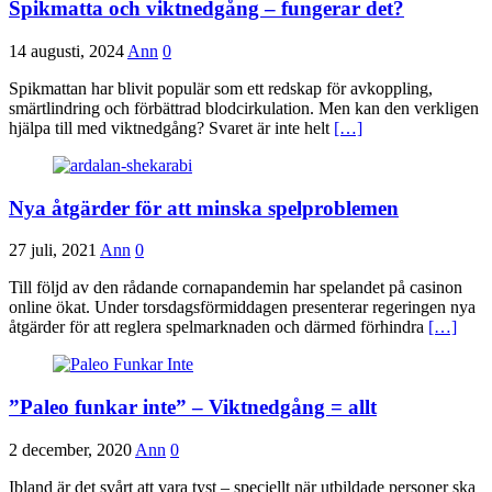
Spikmatta och viktnedgång – fungerar det?
14 augusti, 2024
Ann
0
Spikmattan har blivit populär som ett redskap för avkoppling,
smärtlindring och förbättrad blodcirkulation. Men kan den verkligen
hjälpa till med viktnedgång? Svaret är inte helt
[…]
Nya åtgärder för att minska spelproblemen
27 juli, 2021
Ann
0
Till följd av den rådande cornapandemin har spelandet på casinon
online ökat. Under torsdagsförmiddagen presenterar regeringen nya
åtgärder för att reglera spelmarknaden och därmed förhindra
[…]
”Paleo funkar inte” – Viktnedgång = allt
2 december, 2020
Ann
0
Ibland är det svårt att vara tyst – speciellt när utbildade personer ska