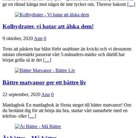
ge en riktad känga mot något de inte tycker om. Therese bakom
[…]
Kolhydrater, vi hatar att älska dem!
9 oktober, 2020
Ann
0
Trots att påsken har blåst förbi snabbare än kvickt och vi dessutom
nästan obemärkt passerat vårt 5-månaders-märke och därtill har
börjat grilla så är det
[…]
Bättre matvanor ger ett bättre liv
22 september, 2020
Ann
0
Matdagbok En matdagbok är första steget till bättre matvanor! Om
du bestämt dig för att börja äta bra, startar vårt samarbete med en
telefon- eller
[…]