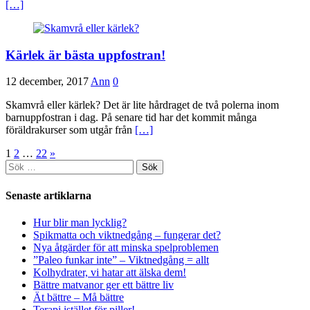
[…]
Kärlek är bästa uppfostran!
12 december, 2017
Ann
0
Skamvrå eller kärlek? Det är lite hårdraget de två polerna inom
barnuppfostran i dag. På senare tid har det kommit många
föräldrakurser som utgår från
[…]
Sidnumrering
1
2
…
22
»
Sök
för
efter:
inlägg
Senaste artiklarna
Hur blir man lycklig?
Spikmatta och viktnedgång – fungerar det?
Nya åtgärder för att minska spelproblemen
”Paleo funkar inte” – Viktnedgång = allt
Kolhydrater, vi hatar att älska dem!
Bättre matvanor ger ett bättre liv
Ät bättre – Må bättre
Terapi istället för piller!