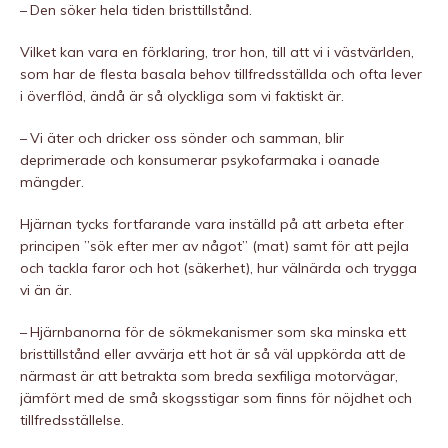
– Den söker hela tiden bristtillstånd.
Vilket kan vara en förklaring, tror hon, till att vi i västvärlden,
som har de flesta basala behov tillfredsställda och ofta lever
i överflöd, ändå är så olyckliga som vi faktiskt är.
– Vi äter och dricker oss sönder och samman, blir
deprimerade och konsumerar psykofarmaka i oanade
mängder.
Hjärnan tycks fortfarande vara inställd på att arbeta efter
principen ”sök efter mer av något” (mat) samt för att pejla
och tackla faror och hot (säkerhet), hur välnärda och trygga
vi än är.
– Hjärnbanorna för de sökmekanismer som ska minska ett
bristtillstånd eller avvärja ett hot är så väl uppkörda att de
närmast är att betrakta som breda sexfiliga motorvägar,
jämfört med de små skogsstigar som finns för nöjdhet och
tillfredsställelse.