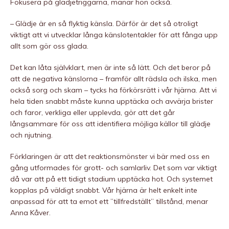
Fokusera på glädjetriggarna, manar hon också.
– Glädje är en så flyktig känsla. Därför är det så otroligt
viktigt att vi utvecklar långa känslotentakler för att fånga upp
allt som gör oss glada.
Det kan låta självklart, men är inte så lätt. Och det beror på
att de negativa känslorna – framför allt rädsla och ilska, men
också sorg och skam – tycks ha förkörsrätt i vår hjärna. Att vi
hela tiden snabbt måste kunna upptäcka och avvärja brister
och faror, verkliga eller upplevda, gör att det går
långsammare för oss att identifiera möjliga källor till glädje
och njutning.
Förklaringen är att det reaktionsmönster vi bär med oss en
gång utformades för grott- och samlarliv. Det som var viktigt
då var att på ett tidigt stadium upptäcka hot. Och systemet
kopplas på väldigt snabbt. Vår hjärna är helt enkelt inte
anpassad för att ta emot ett ”tillfredställt” tillstånd, menar
Anna Kåver.