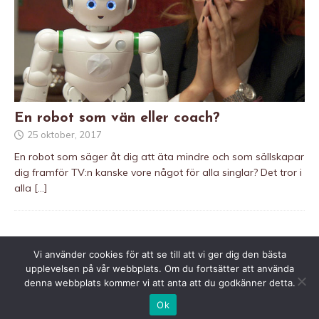
En robot som vän eller coach?
25 oktober, 2017
En robot som säger åt dig att äta mindre och som sällskapar
dig framför TV:n kanske vore något för alla singlar? Det tror i
alla
[…]
Vi använder cookies för att se till att vi ger dig den bästa
Kontakta PS
upplevelsen på vår webbplats. Om du fortsätter att använda
denna webbplats kommer vi att anta att du godkänner detta.
Ok
Copyright © 2026 | WordPress-tema av
MH Themes