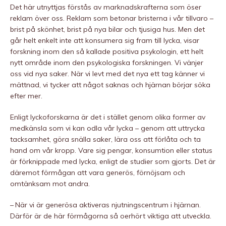
Det här utnyttjas förstås av marknadskrafterna som öser
reklam över oss. Reklam som betonar bristerna i vår tillvaro –
brist på skönhet, brist på nya bilar och tjusiga hus. Men det
går helt enkelt inte att konsumera sig fram till lycka, visar
forskning inom den så kallade positiva psykologin, ett helt
nytt område inom den psykologiska forskningen. Vi vänjer
oss vid nya saker. När vi levt med det nya ett tag känner vi
mättnad, vi tycker att något saknas och hjärnan börjar söka
efter mer.
Enligt lyckoforskarna är det i stället genom olika former av
medkänsla som vi kan odla vår lycka – genom att uttrycka
tacksamhet, göra snälla saker, lära oss att förlåta och ta
hand om vår kropp. Vare sig pengar, konsumtion eller status
är förknippade med lycka, enligt de studier som gjorts. Det är
däremot förmågan att vara generös, förnöjsam och
omtänksam mot andra.
– När vi är generösa aktiveras njutningscentrum i hjärnan.
Därför är de här förmågorna så oerhört viktiga att utveckla.