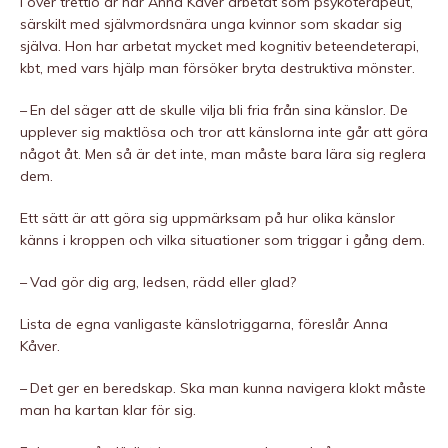
I över trettio år har Anna Kåver arbetat som psykoterapeut,
särskilt med självmordsnära unga kvinnor som skadar sig
själva. Hon har arbetat mycket med kognitiv beteendeterapi,
kbt, med vars hjälp man försöker bryta destruktiva mönster.
– En del säger att de skulle vilja bli fria från sina känslor. De
upplever sig maktlösa och tror att känslorna inte går att göra
något åt. Men så är det inte, man måste bara lära sig reglera
dem.
Ett sätt är att göra sig uppmärksam på hur olika känslor
känns i kroppen och vilka situationer som triggar i gång dem.
– Vad gör dig arg, ledsen, rädd eller glad?
Lista de egna vanligaste känslotriggarna, föreslår Anna
Kåver.
– Det ger en beredskap. Ska man kunna navigera klokt måste
man ha kartan klar för sig.