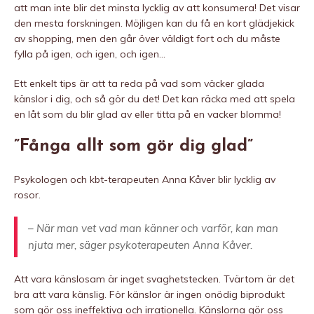
att man inte blir det minsta lycklig av att konsumera! Det visar
den mesta forskningen. Möjligen kan du få en kort glädjekick
av shopping, men den går över väldigt fort och du måste
fylla på igen, och igen, och igen…
Ett enkelt tips är att ta reda på vad som väcker glada
känslor i dig, och så gör du det! Det kan räcka med att spela
en låt som du blir glad av eller titta på en vacker blomma!
”Fånga allt som gör dig glad”
Psykologen och kbt-terapeuten Anna Kåver blir lycklig av
rosor.
– När man vet vad man känner och varför, kan man
njuta mer, säger psykoterapeuten Anna Kåver.
Att vara känslosam är inget svaghetstecken. Tvärtom är det
bra att vara känslig. För känslor är ingen onödig biprodukt
som gör oss ineffektiva och irrationella. Känslorna gör oss