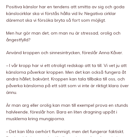
Positiva känslor har en tendens att smitta av sig och goda
känslocirklar ska vi förstås hålla vid liv. Negativa cirklar
däremot ska vi försöka bryta så fort som möjligt.
Men hur gör man det, om man nu är stressad, orolig och
ångestfylld?
Använd kroppen och sinnesintrycken, föreslår Anna Kåver.
– I vår kropp har vi ett otroligt redskap att ta till. Vi vet ju att
känslorna påverkar kroppen. Men det kan också fungera åt
andra hållet, bakvänt. Kroppen kan tala tillbaka till oss, och
påverka känslorna på ett sätt som vi inte är riktigt klara över
ännu.
Är man arg eller orolig kan man till exempel prova en stunds
halvleende, föreslår hon. Bara en liten dragning uppåt i
musklerna kring mungiporna.
– Det kan låta oerhört flummigt, men det fungerar faktiskt.