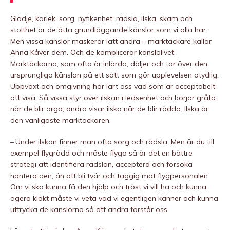
Glädje, kärlek, sorg, nyfikenhet, rädsla, ilska, skam och
stolthet är de åtta grundläggande känslor som vi alla har.
Men vissa känslor maskerar lätt andra – marktäckare kallar
Anna Kåver dem. Och de komplicerar känslolivet.
Marktäckarna, som ofta är inlärda, döljer och tar över den
ursprungliga känslan på ett sätt som gör upplevelsen otydlig.
Uppväxt och omgivning har lärt oss vad som är acceptabelt
att visa. Så vissa styr över ilskan i ledsenhet och börjar gråta
när de blir arga, andra visar ilska när de blir rädda. Ilska är
den vanligaste marktäckaren.
– Under ilskan finner man ofta sorg och rädsla. Men är du till
exempel flygrädd och måste flyga så är det en bättre
strategi att identifiera rädslan, acceptera och försöka
hantera den, än att bli tvär och taggig mot flygpersonalen.
Om vi ska kunna få den hjälp och tröst vi vill ha och kunna
agera klokt måste vi veta vad vi egentligen känner och kunna
uttrycka de känslorna så att andra förstår oss.