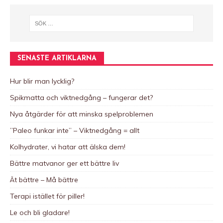
A
l
t
e
r
n
SENASTE ARTIKLARNA
a
t
Hur blir man lycklig?
i
Spikmatta och viktnedgång – fungerar det?
v
e
Nya åtgärder för att minska spelproblemen
:
”Paleo funkar inte” – Viktnedgång = allt
Kolhydrater, vi hatar att älska dem!
Bättre matvanor ger ett bättre liv
Ät bättre – Må bättre
Terapi istället för piller!
Le och bli gladare!