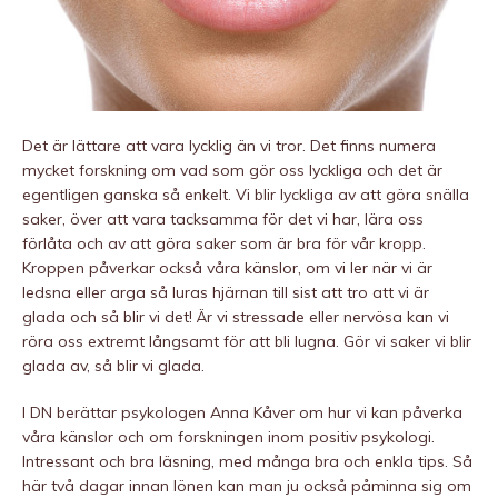
Det är lättare att vara lycklig än vi tror. Det finns numera
mycket forskning om vad som gör oss lyckliga och det är
egentligen ganska så enkelt. Vi blir lyckliga av att göra snälla
saker, över att vara tacksamma för det vi har, lära oss
förlåta och av att göra saker som är bra för vår kropp.
Kroppen påverkar också våra känslor, om vi ler när vi är
ledsna eller arga så luras hjärnan till sist att tro att vi är
glada och så blir vi det! Är vi stressade eller nervösa kan vi
röra oss extremt långsamt för att bli lugna. Gör vi saker vi blir
glada av, så blir vi glada.
I DN berättar psykologen Anna Kåver om hur vi kan påverka
våra känslor och om forskningen inom positiv psykologi.
Intressant och bra läsning, med många bra och enkla tips. Så
här två dagar innan lönen kan man ju också påminna sig om