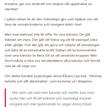
kreativa, ger oss drivkraft och skapar vår upplevelse av
identitet.
I själva verket är de den mänskliga gps som hjälper oss att
läsa de sociala koderna och navigera klokt i livet.
Men man behöver inte bli offer för sina känslor. De går
faktiskt att styra. Det går att träna sig att till exempel söka
efter glädje. Och det går att göra om rädslor till utmaningar
och ilska till en konstruktiv kraft. Sätten att ta kommandot
över sina känslor är flera. Ett är att använda kroppen. Men
först måste vi lära oss att identifiera våra känslor och förstå
vad de vill säga oss.
Om detta handlar psykologen Anna Kåvers nya bok, ”Himmel,
helvete och allt däremellan”, som kommer ut i dagarna.
– När man vet vad man känner och varför, kan man
njuta mer och få ett enklare och samtidigt mycket
roligare och mer spännande liv, säger Anna Kåver.