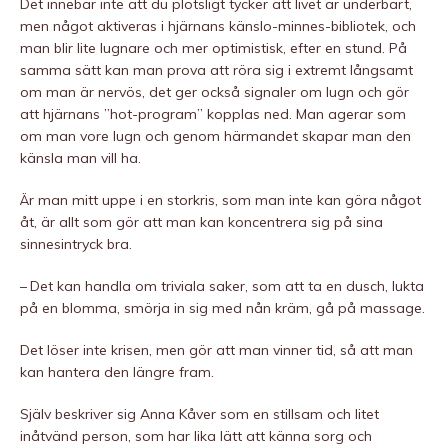
Det innebär inte att du plötsligt tycker att livet är underbart,
men något aktiveras i hjärnans känslo-minnes-bibliotek, och
man blir lite lugnare och mer optimistisk, efter en stund. På
samma sätt kan man prova att röra sig i extremt långsamt
om man är nervös, det ger också signaler om lugn och gör
att hjärnans ”hot-program” kopplas ned. Man agerar som
om man vore lugn och genom härmandet skapar man den
känsla man vill ha.
Är man mitt uppe i en storkris, som man inte kan göra något
åt, är allt som gör att man kan koncentrera sig på sina
sinnesintryck bra.
– Det kan handla om triviala saker, som att ta en dusch, lukta
på en blomma, smörja in sig med nån kräm, gå på massage.
Det löser inte krisen, men gör att man vinner tid, så att man
kan hantera den längre fram.
Själv beskriver sig Anna Kåver som en stillsam och litet
inåtvänd person, som har lika lätt att känna sorg och