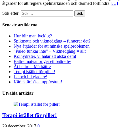
åtgärder för att reglera spelmarknaden och därmed förhindra
[…]
Sök efter:
Senaste artiklarna
Hur blir man lycklig?
Spikmatta och viktnedgång – fungerar det?
Nya åtgärder för att minska spelproblemen
”Paleo funkar inte” – Viktnedgång = allt
Kolhydrater, vi hatar att älska dem!
Bättre matvanor ger ett bättre liv
Ät bättre – Må bättre
Terapi istället för piller!
Le och bli gladare!
Kärlek är bästa uppfostran!
Utvalda artiklar
Terapi istället för piller!
29 december, 2017
0