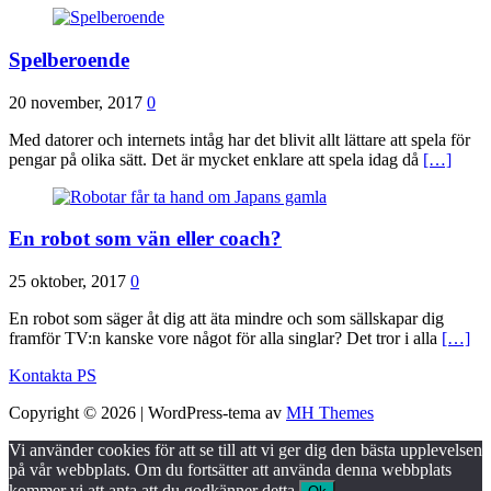
Spelberoende
20 november, 2017
0
Med datorer och internets intåg har det blivit allt lättare att spela för
pengar på olika sätt. Det är mycket enklare att spela idag då
[…]
En robot som vän eller coach?
25 oktober, 2017
0
En robot som säger åt dig att äta mindre och som sällskapar dig
framför TV:n kanske vore något för alla singlar? Det tror i alla
[…]
Kontakta PS
Copyright © 2026 | WordPress-tema av
MH Themes
Vi använder cookies för att se till att vi ger dig den bästa upplevelsen
på vår webbplats. Om du fortsätter att använda denna webbplats
kommer vi att anta att du godkänner detta.