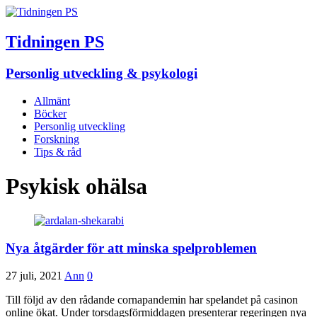
Tidningen PS
Personlig utveckling & psykologi
Allmänt
Böcker
Personlig utveckling
Forskning
Tips & råd
Psykisk ohälsa
Nya åtgärder för att minska spelproblemen
27 juli, 2021
Ann
0
Till följd av den rådande cornapandemin har spelandet på casinon
online ökat. Under torsdagsförmiddagen presenterar regeringen nya