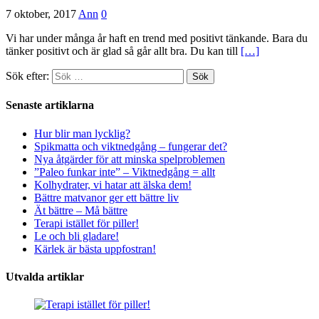
7 oktober, 2017
Ann
0
Vi har under många år haft en trend med positivt tänkande. Bara du
tänker positivt och är glad så går allt bra. Du kan till
[…]
Sök efter:
Senaste artiklarna
Hur blir man lycklig?
Spikmatta och viktnedgång – fungerar det?
Nya åtgärder för att minska spelproblemen
”Paleo funkar inte” – Viktnedgång = allt
Kolhydrater, vi hatar att älska dem!
Bättre matvanor ger ett bättre liv
Ät bättre – Må bättre
Terapi istället för piller!
Le och bli gladare!
Kärlek är bästa uppfostran!
Utvalda artiklar