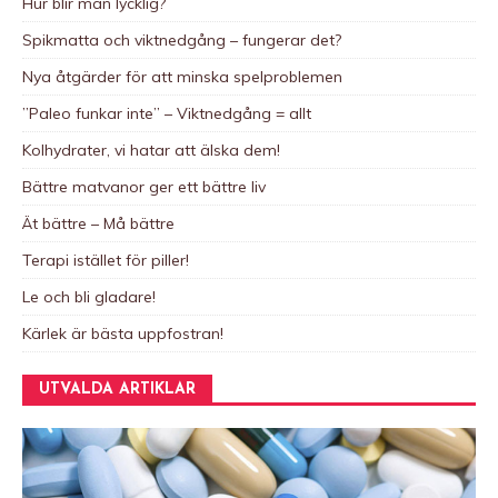
Hur blir man lycklig?
i
Spikmatta och viktnedgång – fungerar det?
v
e
Nya åtgärder för att minska spelproblemen
:
”Paleo funkar inte” – Viktnedgång = allt
Kolhydrater, vi hatar att älska dem!
Bättre matvanor ger ett bättre liv
Ät bättre – Må bättre
Terapi istället för piller!
Le och bli gladare!
Kärlek är bästa uppfostran!
UTVALDA ARTIKLAR