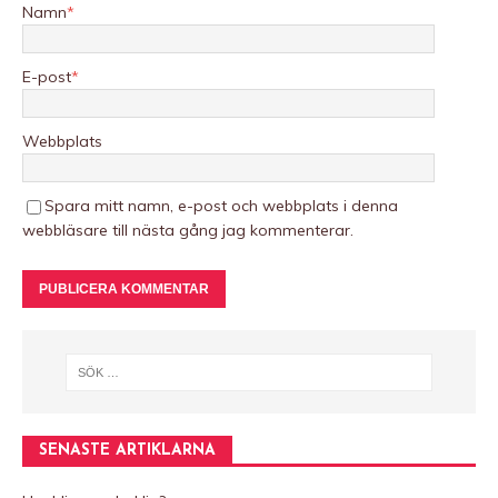
Namn
*
E-post
*
Webbplats
Spara mitt namn, e-post och webbplats i denna
webbläsare till nästa gång jag kommenterar.
A
l
t
e
r
n
SENASTE ARTIKLARNA
a
t