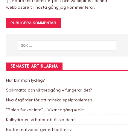
Spara mitt namn, e-post och webbplats i denna
webbläsare till nästa gång jag kommenterar.
A
l
t
e
r
n
SENASTE ARTIKLARNA
a
t
Hur blir man lycklig?
i
Spikmatta och viktnedgång – fungerar det?
v
e
Nya åtgärder för att minska spelproblemen
:
”Paleo funkar inte” – Viktnedgång = allt
Kolhydrater, vi hatar att älska dem!
Bättre matvanor ger ett bättre liv