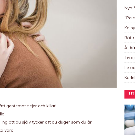
Nya å
”Pale
Kolhy
Bättr
Ät bä
Terapi
Le oc
Kärle
UT
 gentemot tjejer och killar!
ig!
ling att du själv tycker att du duger som du är!
a vara!