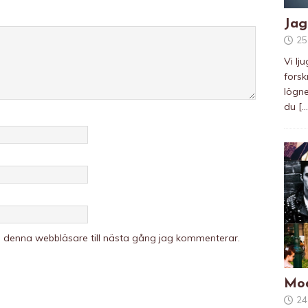
Jag
25
Vi lj
forsk
lögne
du
[…
i denna webbläsare till nästa gång jag kommenterar.
Mod
24