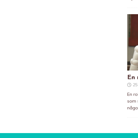
En 
25
En ro
som s
något