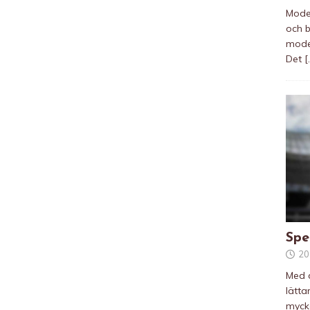
Modeb
och b
modeb
Det
[
Spe
20
Med d
lätta
mycke