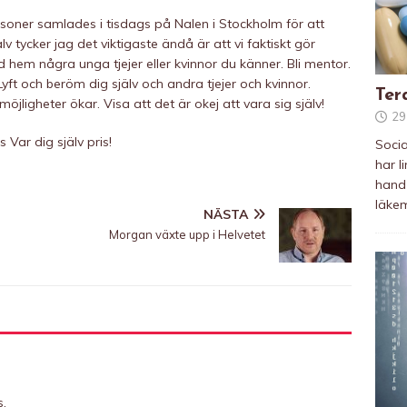
soner samlades i tisdags på Nalen i Stockholm för att
v tycker jag det viktigaste ändå är att vi faktiskt gör
 hem några unga tjejer eller kvinnor du känner. Bli mentor.
yft och beröm dig själv och andra tjejer och kvinnor.
Tera
möjligheter ökar. Visa att det är okej att vara sig själv!
29
 Var dig själv pris!
Soci
har l
hand
läkem
NÄSTA
Morgan växte upp i Helvetet
s.