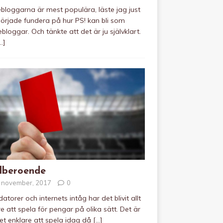
loggarna är mest populära, läste jag just
örjade fundera på hur PS! kan bli som
loggar. Och tänkte att det är ju självklart.
…]
lberoende
 november, 2017
0
atorer och internets intåg har det blivit allt
re att spela för pengar på olika sätt. Det är
t enklare att spela idag då
[…]