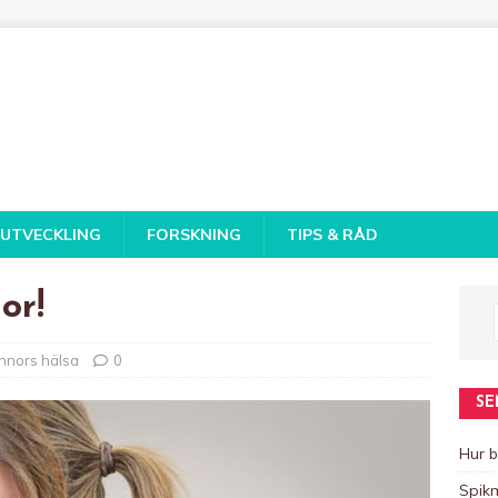
 UTVECKLING
FORSKNING
TIPS & RÅD
or!
nnors hälsa
0
SE
Hur b
Spikm