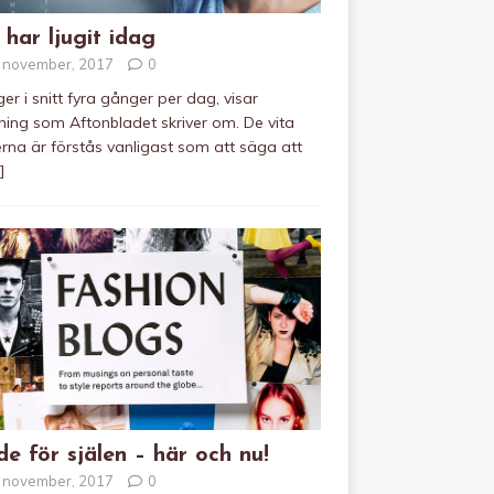
 har ljugit idag
 november, 2017
0
uger i snitt fyra gånger per dag, visar
ning som Aftonbladet skriver om. De vita
rna är förstås vanligast som att säga att
]
e för själen – här och nu!
 november, 2017
0