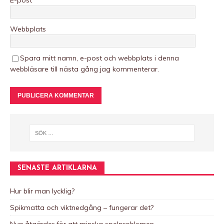
E-post
*
Webbplats
Spara mitt namn, e-post och webbplats i denna
webbläsare till nästa gång jag kommenterar.
A
l
t
e
r
n
SENASTE ARTIKLARNA
a
t
Hur blir man lycklig?
i
Spikmatta och viktnedgång – fungerar det?
v
e