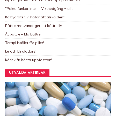
Nya åtgärder för att minska spelproblemen
:
”Paleo funkar inte” – Viktnedgång = allt
Kolhydrater, vi hatar att älska dem!
Bättre matvanor ger ett bättre liv
Ät bättre – Må bättre
Terapi istället för piller!
Le och bli gladare!
Kärlek är bästa uppfostran!
UTVALDA ARTIKLAR