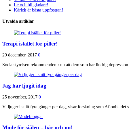
Le och bli gladare!
Kärlek är bästa uppfostran!
Utvalda artiklar
Terapi istället för piller!
29 december, 2017
0
Socialstyrelsen rekommenderar nu att dem som har lindrig depression
Jag har ljugit idag
25 november, 2017
0
Vi ljuger i snitt fyra gånger per dag, visar forskning som Aftonbladet 
Mode för själen – här och nu!