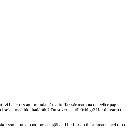
 att vi beter oss annorlunda när vi träffar vår mamma och/eller pappa.
a i solen med blöt baddräkt? Du sover väl tillräckligt? Har du varma
änniskor som kan ta hand om oss själva. Hur blir du tillsammans med dina