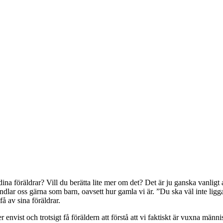
dina föräldrar? Vill du berätta lite mer om det? Det är ju ganska vanligt
dlar oss gärna som barn, oavsett hur gamla vi är. ”Du ska väl inte ligg
å av sina föräldrar.
er envist och trotsigt få föräldern att förstå att vi faktiskt är vuxna m