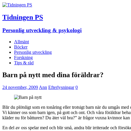
Tidningen PS
Personlig utveckling & psykologi
Allmänt
Böcker
Personlig utveckling
Forskning
Tips & råd
Barn på nytt med dina föräldrar?
24 november, 2009
Ann
Efterlysningar
0
Blir du plötsligt som en tonåring eller trotsigt barn när du umgås med 
Vi känner oss som barn igen, på gott och ont. Och våra föräldrar behan
kläder nu för båtturen? Du äter väl bra?” är frågor vuxna kvinnor kan f
En del av oss spelar med och blir små, andra blir irriterade och försök