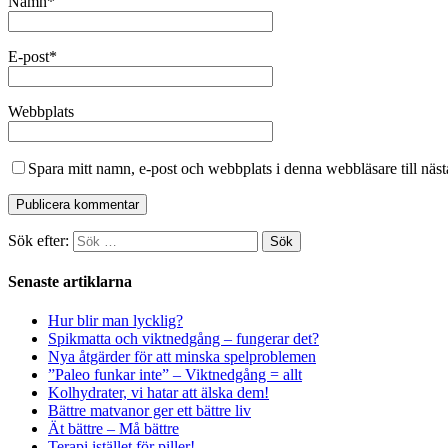
Namn
*
E-post
*
Webbplats
Spara mitt namn, e-post och webbplats i denna webbläsare till näs
Sök efter:
Senaste artiklarna
Hur blir man lycklig?
Spikmatta och viktnedgång – fungerar det?
Nya åtgärder för att minska spelproblemen
”Paleo funkar inte” – Viktnedgång = allt
Kolhydrater, vi hatar att älska dem!
Bättre matvanor ger ett bättre liv
Ät bättre – Må bättre
Terapi istället för piller!