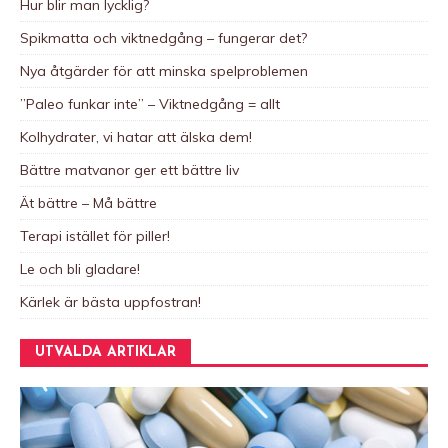
Hur blir man lycklig?
i
Spikmatta och viktnedgång – fungerar det?
v
e
Nya åtgärder för att minska spelproblemen
:
”Paleo funkar inte” – Viktnedgång = allt
Kolhydrater, vi hatar att älska dem!
Bättre matvanor ger ett bättre liv
Ät bättre – Må bättre
Terapi istället för piller!
Le och bli gladare!
Kärlek är bästa uppfostran!
UTVALDA ARTIKLAR