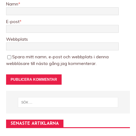
Namn
*
E-post
*
Webbplats
Spara mitt namn, e-post och webbplats i denna
webbläsare till nästa gång jag kommenterar.
A
l
t
e
r
n
SENASTE ARTIKLARNA
a
t