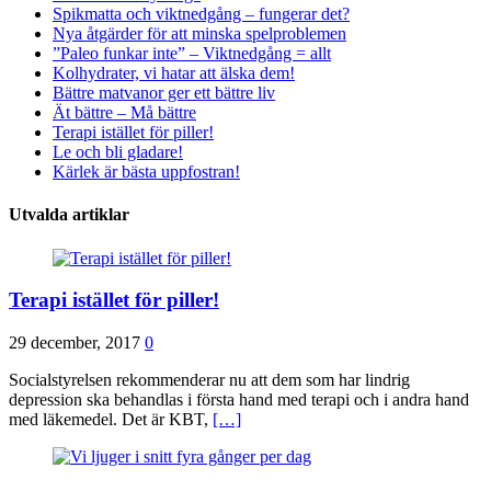
Spikmatta och viktnedgång – fungerar det?
Nya åtgärder för att minska spelproblemen
”Paleo funkar inte” – Viktnedgång = allt
Kolhydrater, vi hatar att älska dem!
Bättre matvanor ger ett bättre liv
Ät bättre – Må bättre
Terapi istället för piller!
Le och bli gladare!
Kärlek är bästa uppfostran!
Utvalda artiklar
Terapi istället för piller!
29 december, 2017
0
Socialstyrelsen rekommenderar nu att dem som har lindrig
depression ska behandlas i första hand med terapi och i andra hand
med läkemedel. Det är KBT,
[…]