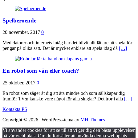
Spelberoende
20 november, 2017
0
Med datorer och internets intåg har det blivit allt lättare att spela för
pengar på olika sätt. Det är mycket enklare att spela idag då
[…]
En robot som vän eller coach?
25 oktober, 2017
0
En robot som säger åt dig att äta mindre och som sällskapar dig
framför TV:n kanske vore något för alla singlar? Det tror i alla
[…]
Kontakta PS
Copyright © 2026 | WordPress-tema av
MH Themes
Vi använder cookies för att se till att vi ger dig den bästa upplevelsen
på vår webbplats. Om du fortsätter att använda denna webbplats