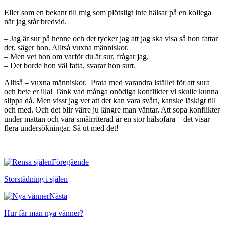
Eller som en bekant till mig som plötsligt inte hälsar på en kollega
när jag står bredvid.
– Jag är sur på henne och det tycker jag att jag ska visa så hon fattar
det, säger hon. Alltså vuxna människor.
– Men vet hon om varför du är sur, frågar jag.
– Det borde hon väl fatta, svarar hon surt.
Alltså – vuxna människor. Prata med varandra istället för att sura
och bete er illa! Tänk vad många onödiga konflikter vi skulle kunna
slippa då. Men visst jag vet att det kan vara svårt, kanske läskigt till
och med. Och det blir värre ju längre man väntar. Att sopa konflikter
under mattan och vara småirriterad är en stor hälsofara – det visar
flera undersökningar. Så ut med det!
Föregående
Storstädning i själen
Nästa
Hur får man nya vänner?