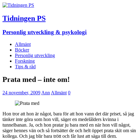
Tidningen PS
Personlig utveckling & psykologi
Allmänt
Böcker
Personlig utveckling
Forskning
Tips & råd
Prata med – inte om!
24 november, 2009
Ann
Allmänt
0
Hon tror att hon är något, bara för att hon vann det där priset, så jag
tänker inte göra som hon vill, säger en medelålders kvinna i
tunnelbanan. Ja, och hon pratar ju bara med en när hon vill något,
säger hennes vän och så fortsätter de och helt öppet prata skit om sin
kollega. Och jag blir bara trött och får lust att säga till dem.