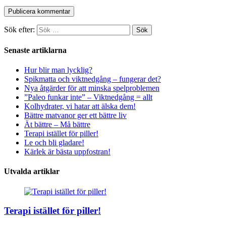
Sök efter:
Senaste artiklarna
Hur blir man lycklig?
Spikmatta och viktnedgång – fungerar det?
Nya åtgärder för att minska spelproblemen
”Paleo funkar inte” – Viktnedgång = allt
Kolhydrater, vi hatar att älska dem!
Bättre matvanor ger ett bättre liv
Ät bättre – Må bättre
Terapi istället för piller!
Le och bli gladare!
Kärlek är bästa uppfostran!
Utvalda artiklar
Terapi istället för piller!