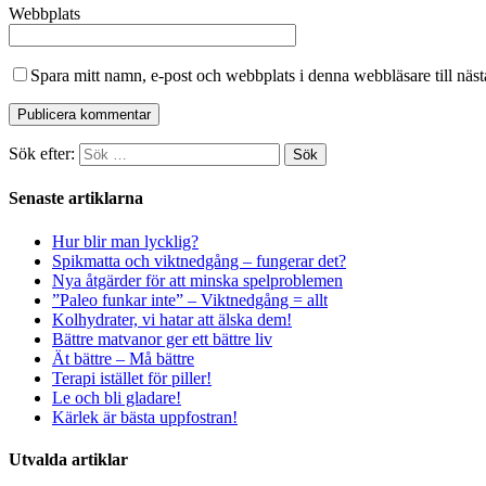
Webbplats
Spara mitt namn, e-post och webbplats i denna webbläsare till näs
Sök efter:
Senaste artiklarna
Hur blir man lycklig?
Spikmatta och viktnedgång – fungerar det?
Nya åtgärder för att minska spelproblemen
”Paleo funkar inte” – Viktnedgång = allt
Kolhydrater, vi hatar att älska dem!
Bättre matvanor ger ett bättre liv
Ät bättre – Må bättre
Terapi istället för piller!
Le och bli gladare!
Kärlek är bästa uppfostran!
Utvalda artiklar