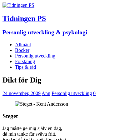
Tidningen PS
Personlig utveckling & psykologi
Allmänt
Böcker
Personlig utveckling
Forskning
Tips & råd
Dikt för Dig
24 november, 2009
Ann
Personlig utveckling
0
Steget
Jag måste ge mig själv en dag,
då min tanke får sväva fritt.
En dag då jag tar mitt första steg