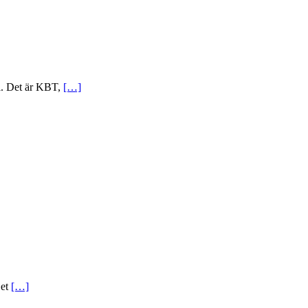
el. Det är KBT,
[…]
Det
[…]