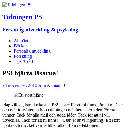
Tidningen PS
Personlig utveckling & psykologi
Allmänt
Böcker
Personlig utveckling
Forskning
Tips & råd
PS! hjärta läsarna!
24 november, 2010
Ann
Allmänt
0
Idag vill jag bara tacka alla PS! läsare för att ni finns, för att ni läser
och och fortsätter att köpa tidningen och berätta om den för era
vänner. Tack för alla mail och goda idéer. Tack för att ni vill
utvecklas. Tack för att ni finns! – Utan er är vi ingenting! Ett stort
hjärta och mycket värme till er alla – från redaktionen!