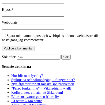
E-post
*
Webbplats
Spara mitt namn, e-post och webbplats i denna webbläsare till
nästa gång jag kommenterar.
Sök efter:
Senaste artiklarna
Hur blir man lycklig?
Spikmatta och viktnedgång – fungerar det?
Nya åtgärder för att minska spelproblemen
”Paleo funkar inte” – Viktnedgång = allt
Kolhydrater, vi hatar att älska dem!
Bättre matvanor ger ett bättre liv
Ät bättre – Må bättre