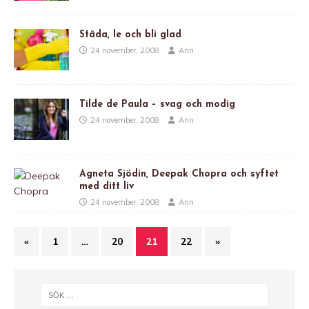
Städa, le och bli glad
24 november, 2008
Ann
Tilde de Paula – svag och modig
24 november, 2008
Ann
Agneta Sjödin, Deepak Chopra och syftet
med ditt liv
24 november, 2008
Ann
«
1
…
20
21
22
»